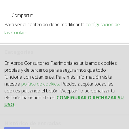
Compartir:
Para ver el contenido debe modificar la
configuración de
las Cookies
.
Categorías
En Apros Consultores Patrimoniales utilizamos cookies
Categoría
Todas las categorías
propias y de terceros para asegurarnos que todo
Actualidad
funciona correctamente. Para más información visita
nuestra
política de cookies.
Puedes aceptar todas las
Circulares
cookies pulsando el botón "Aceptar" o personalizar tu
Jurisprudencia
elección haciendo clic en
CONFIGURAR O RECHAZAR SU
USO
.
Laboral
Histórico de entradas