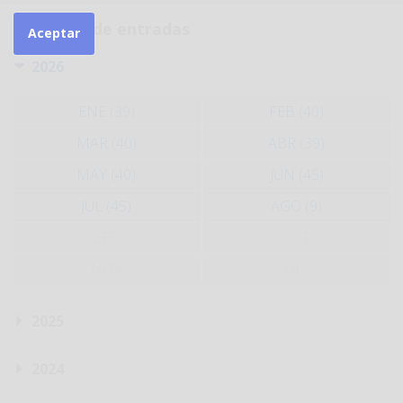
Histórico de entradas
Aceptar
2026
ENE (39)
FEB (40)
MAR (40)
ABR (39)
MAY (40)
JUN (45)
JUL (45)
AGO (9)
SEP
OCT
NOV
DIC
2025
2024