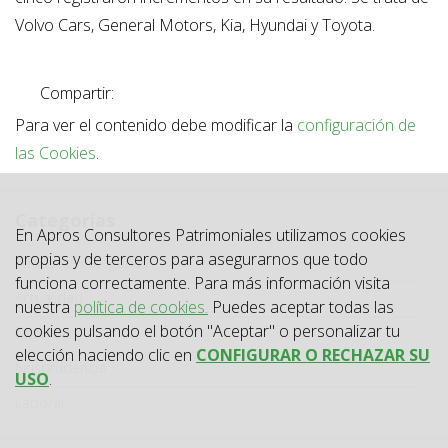
Volvo Cars, General Motors, Kia, Hyundai y Toyota.
Compartir:
Para ver el contenido debe modificar la
configuración de
las Cookies
.
Categorías
En Apros Consultores Patrimoniales utilizamos cookies
propias y de terceros para asegurarnos que todo
Categoría
Todas las categorías
funciona correctamente. Para más información visita
Actualidad
nuestra
política de cookies.
Puedes aceptar todas las
cookies pulsando el botón "Aceptar" o personalizar tu
Circulares
elección haciendo clic en
CONFIGURAR O RECHAZAR SU
Jurisprudencia
USO
.
Laboral