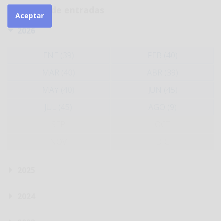
Histórico de entradas
Aceptar
2026
ENE (39)
FEB (40)
MAR (40)
ABR (39)
MAY (40)
JUN (45)
JUL (45)
AGO (9)
SEP
OCT
NOV
DIC
2025
2024