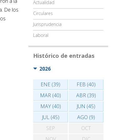
ron a la
Actualidad
a. De los
Circulares
los
Jurisprudencia
Laboral
Histórico de entradas
2026
ENE (39)
FEB (40)
MAR (40)
ABR (39)
MAY (40)
JUN (45)
JUL (45)
AGO (9)
SEP
OCT
NOV
DIC