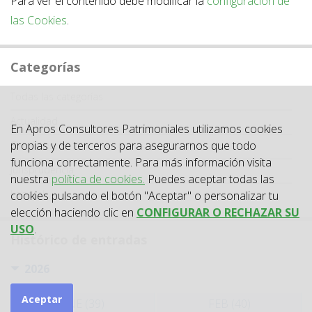
Para ver el contenido debe modificar la
configuración de
las Cookies
.
Categorías
Categoría
Todas las categorías
Actualidad
En Apros Consultores Patrimoniales utilizamos cookies
propias y de terceros para asegurarnos que todo
Circulares
funciona correctamente. Para más información visita
Jurisprudencia
nuestra
política de cookies.
Puedes aceptar todas las
Laboral
cookies pulsando el botón "Aceptar" o personalizar tu
elección haciendo clic en
CONFIGURAR O RECHAZAR SU
USO
.
Histórico de entradas
2026
Aceptar
ENE (39)
FEB (40)