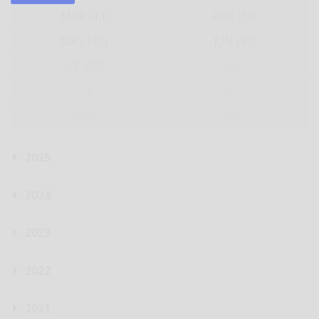
MAR (40)
ABR (39)
MAY (40)
JUN (45)
JUL (45)
AGO
SEP
OCT
NOV
DIC
2025
2024
2023
2022
2021