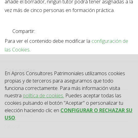
añade el borrador, ningún tutor podrá tener asignadas a la
vez más de cinco personas en formación práctica.
Compartir:
Para ver el contenido debe modificar la
configuración de
las Cookies
.
Categorías
En Apros Consultores Patrimoniales utilizamos cookies
propias y de terceros para asegurarnos que todo
Categoría
Todas las categorías
funciona correctamente. Para más información visita
Actualidad
nuestra
política de cookies.
Puedes aceptar todas las
cookies pulsando el botón "Aceptar" o personalizar tu
Circulares
elección haciendo clic en
CONFIGURAR O RECHAZAR SU
Jurisprudencia
USO
.
Laboral