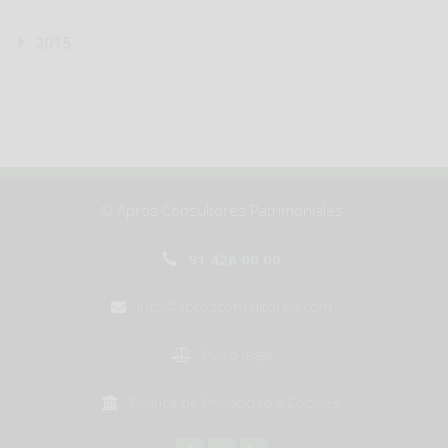
2015
© Apros Consultores Patrimoniales
91 426 00 00
info@aprosconsultores.com
Aviso legal
Política de Privacidad y Cookies