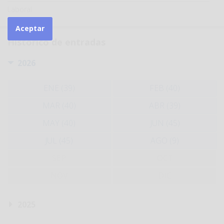
Laboral
Aceptar
Histórico de entradas
2026
ENE (39)
FEB (40)
MAR (40)
ABR (39)
MAY (40)
JUN (45)
JUL (45)
AGO (9)
SEP
OCT
NOV
DIC
2025