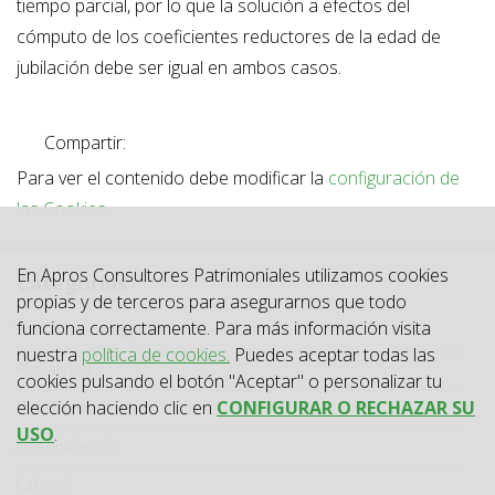
tiempo parcial, por lo que la solución a efectos del
cómputo de los coeficientes reductores de la edad de
jubilación debe ser igual en ambos casos.
Compartir:
Para ver el contenido debe modificar la
configuración de
las Cookies
.
En Apros Consultores Patrimoniales utilizamos cookies
Categorías
propias y de terceros para asegurarnos que todo
Categoría
funciona correctamente. Para más información visita
Todas las categorías
nuestra
política de cookies.
Puedes aceptar todas las
Actualidad
cookies pulsando el botón "Aceptar" o personalizar tu
elección haciendo clic en
CONFIGURAR O RECHAZAR SU
Circulares
USO
.
Jurisprudencia
Laboral