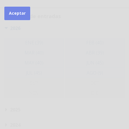
Aceptar
Histórico de entradas
2026
ENE (39)
FEB (40)
MAR (40)
ABR (39)
MAY (40)
JUN (45)
JUL (45)
AGO (9)
SEP
OCT
NOV
DIC
2025
2024