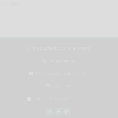
2015
© Apros Consultores Patrimoniales
91 426 00 00
info@aprosconsultores.com
Aviso legal
Política de Privacidad y Cookies