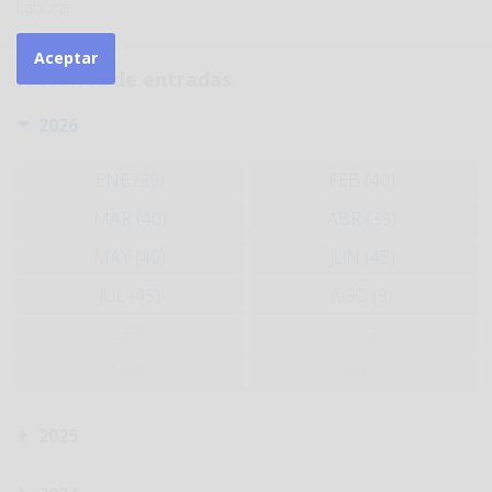
Laboral
Aceptar
Histórico de entradas
2026
ENE (39)
FEB (40)
MAR (40)
ABR (39)
MAY (40)
JUN (45)
JUL (45)
AGO (9)
SEP
OCT
NOV
DIC
2025