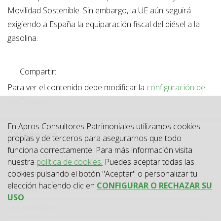
Movilidad Sostenible. Sin embargo, la UE aún seguirá
exigiendo a España la equiparación fiscal del diésel a la
gasolina.
Compartir:
Para ver el contenido debe modificar la
configuración de
las Cookies
.
En Apros Consultores Patrimoniales utilizamos cookies
Categorías
propias y de terceros para asegurarnos que todo
funciona correctamente. Para más información visita
Categoría
Todas las categorías
nuestra
política de cookies.
Puedes aceptar todas las
Actualidad
cookies pulsando el botón "Aceptar" o personalizar tu
elección haciendo clic en
CONFIGURAR O RECHAZAR SU
Circulares
USO
.
Jurisprudencia