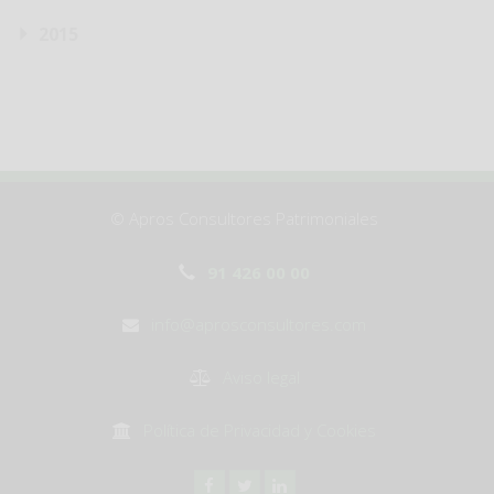
2015
© Apros Consultores Patrimoniales
91 426 00 00
info@aprosconsultores.com
Aviso legal
Política de Privacidad y Cookies