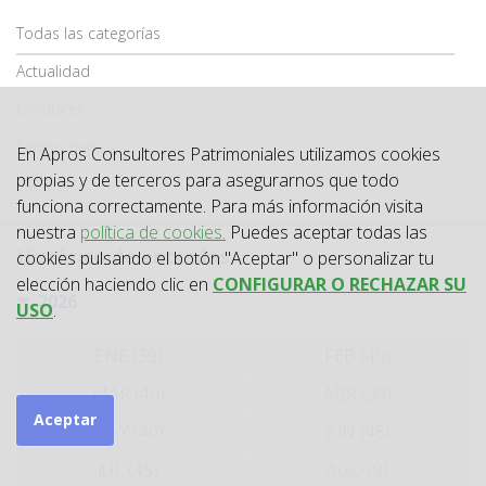
Categoría
Todas las categorías
Actualidad
Circulares
Jurisprudencia
En Apros Consultores Patrimoniales utilizamos cookies
propias y de terceros para asegurarnos que todo
Laboral
funciona correctamente. Para más información visita
nuestra
política de cookies.
Puedes aceptar todas las
Histórico de entradas
cookies pulsando el botón "Aceptar" o personalizar tu
elección haciendo clic en
CONFIGURAR O RECHAZAR SU
2026
USO
.
ENE (39)
FEB (40)
MAR (40)
ABR (39)
Aceptar
MAY (40)
JUN (45)
JUL (45)
AGO (9)