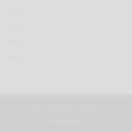
2018
2017
2016
2015
© Apros Consultores Patrimoniales
91 426 00 00