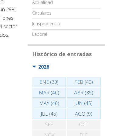
ón
Actualidad
 un 29%,
Circulares
illones
Jurisprudencia
l sector
Laboral
cios.
Histórico de entradas
2026
ENE (39)
FEB (40)
MAR (40)
ABR (39)
MAY (40)
JUN (45)
JUL (45)
AGO (9)
SEP
OCT
NOV
DIC