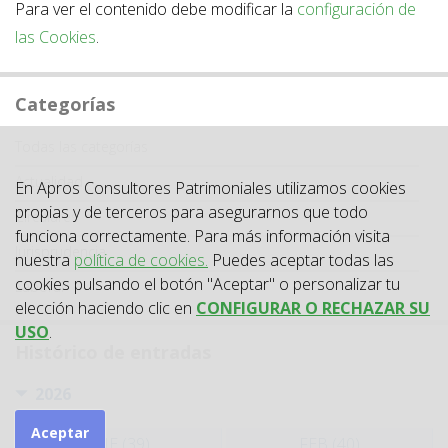
Para ver el contenido debe modificar la
configuración de
las Cookies
.
Categorías
Categoría
Todas las categorías
Actualidad
En Apros Consultores Patrimoniales utilizamos cookies
propias y de terceros para asegurarnos que todo
Circulares
funciona correctamente. Para más información visita
Jurisprudencia
nuestra
política de cookies.
Puedes aceptar todas las
cookies pulsando el botón "Aceptar" o personalizar tu
Laboral
elección haciendo clic en
CONFIGURAR O RECHAZAR SU
USO
.
Histórico de entradas
2026
Aceptar
ENE (39)
FEB (40)