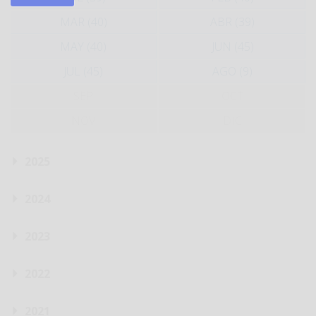
MAR (40)
ABR (39)
MAY (40)
JUN (45)
JUL (45)
AGO (9)
SEP
OCT
NOV
DIC
2025
2024
2023
2022
2021