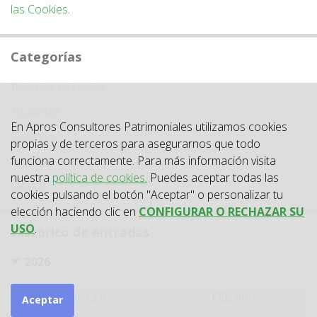
las Cookies
.
Categorías
Categoría
Todas las categorías
Actualidad
En Apros Consultores Patrimoniales utilizamos cookies
Circulares
propias y de terceros para asegurarnos que todo
funciona correctamente. Para más información visita
Jurisprudencia
nuestra
política de cookies.
Puedes aceptar todas las
Laboral
cookies pulsando el botón "Aceptar" o personalizar tu
elección haciendo clic en
CONFIGURAR O RECHAZAR SU
USO
.
Histórico de entradas
2026
ENE (39)
FEB (40)
Aceptar