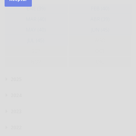
ENE (39)
FEB (40)
MAR (40)
ABR (39)
MAY (40)
JUN (45)
JUL (45)
AGO
SEP
OCT
NOV
DIC
2025
2024
2023
2022