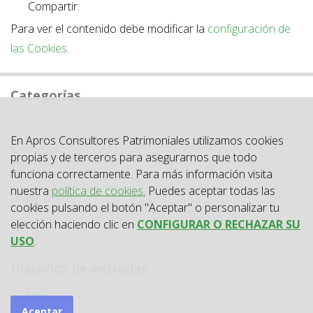
Compartir:
Para ver el contenido debe modificar la
configuración de
las Cookies
.
Categorías
Categoría
Todas las categorías
En Apros Consultores Patrimoniales utilizamos cookies
Actualidad
propias y de terceros para asegurarnos que todo
funciona correctamente. Para más información visita
Circulares
nuestra
política de cookies.
Puedes aceptar todas las
Jurisprudencia
cookies pulsando el botón "Aceptar" o personalizar tu
Laboral
elección haciendo clic en
CONFIGURAR O RECHAZAR SU
USO
.
Histórico de entradas
2026
Aceptar