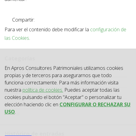
Compartir:
Para ver el contenido debe modificar la
configuración de
las Cookies
.
Categorías
En Apros Consultores Patrimoniales utilizamos cookies
Categoría
Todas las categorías
propias y de terceros para asegurarnos que todo
Actualidad
funciona correctamente. Para más información visita
nuestra
política de cookies.
Puedes aceptar todas las
Circulares
cookies pulsando el botón "Aceptar" o personalizar tu
Jurisprudencia
elección haciendo clic en
CONFIGURAR O RECHAZAR SU
USO
.
Laboral
Histórico de entradas