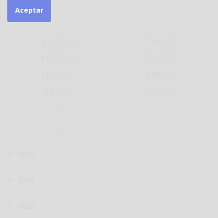
Aceptar
2026
ENE (39)
FEB (40)
MAR (40)
ABR (39)
MAY (40)
JUN (45)
JUL (45)
AGO (9)
SEP
OCT
NOV
DIC
2025
2024
2023