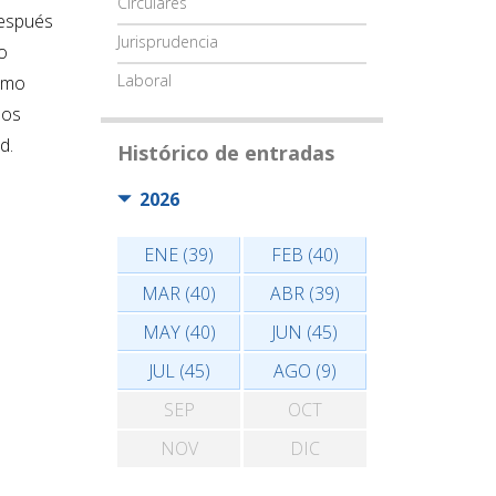
Circulares
después
Jurisprudencia
o
Laboral
ismo
los
d.
Histórico de entradas
2026
ENE (39)
FEB (40)
MAR (40)
ABR (39)
MAY (40)
JUN (45)
JUL (45)
AGO (9)
SEP
OCT
NOV
DIC