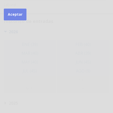
Laboral
Aceptar
Histórico de entradas
2026
ENE (39)
FEB (40)
MAR (40)
ABR (39)
MAY (40)
JUN (45)
JUL (45)
AGO (9)
SEP
OCT
NOV
DIC
2025