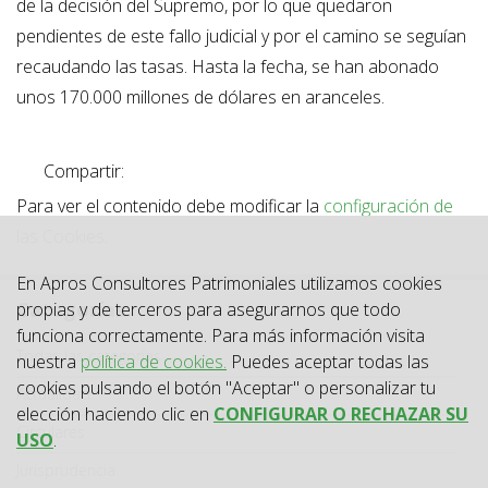
de la decisión del Supremo, por lo que quedaron
pendientes de este fallo judicial y por el camino se seguían
recaudando las tasas. Hasta la fecha, se han abonado
unos 170.000 millones de dólares en aranceles.
Compartir:
Para ver el contenido debe modificar la
configuración de
las Cookies
.
En Apros Consultores Patrimoniales utilizamos cookies
Categorías
propias y de terceros para asegurarnos que todo
funciona correctamente. Para más información visita
Categoría
Todas las categorías
nuestra
política de cookies.
Puedes aceptar todas las
cookies pulsando el botón "Aceptar" o personalizar tu
Actualidad
elección haciendo clic en
CONFIGURAR O RECHAZAR SU
Circulares
USO
.
Jurisprudencia