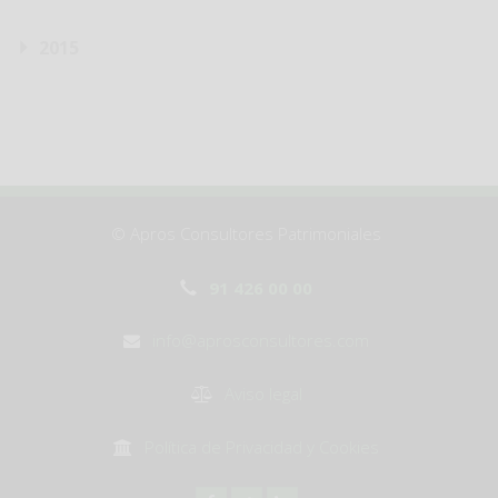
2015
© Apros Consultores Patrimoniales
91 426 00 00
info@aprosconsultores.com
Aviso legal
Política de Privacidad y Cookies