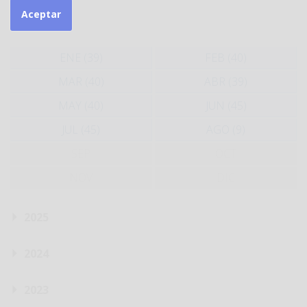
Aceptar
2026
ENE (39)
FEB (40)
MAR (40)
ABR (39)
MAY (40)
JUN (45)
JUL (45)
AGO (9)
SEP
OCT
NOV
DIC
2025
2024
2023