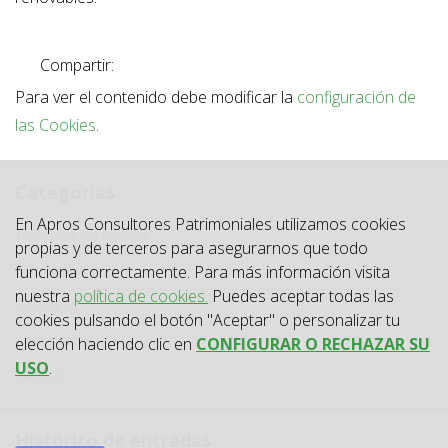
Compartir:
Para ver el contenido debe modificar la
configuración de
las Cookies
.
Categorías
En Apros Consultores Patrimoniales utilizamos cookies
Categoría
Todas las categorías
propias y de terceros para asegurarnos que todo
Actualidad
funciona correctamente. Para más información visita
nuestra
política de cookies.
Puedes aceptar todas las
Circulares
cookies pulsando el botón "Aceptar" o personalizar tu
Jurisprudencia
elección haciendo clic en
CONFIGURAR O RECHAZAR SU
USO
.
Laboral
Histórico de entradas