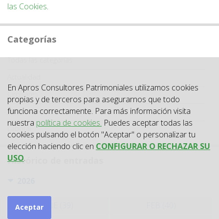
las Cookies
.
Categorías
Categoría
Todas las categorías
Actualidad
En Apros Consultores Patrimoniales utilizamos cookies
Circulares
propias y de terceros para asegurarnos que todo
funciona correctamente. Para más información visita
Jurisprudencia
nuestra
política de cookies.
Puedes aceptar todas las
Laboral
cookies pulsando el botón "Aceptar" o personalizar tu
elección haciendo clic en
CONFIGURAR O RECHAZAR SU
USO
.
Histórico de entradas
2026
ENE (39)
FEB (40)
Aceptar