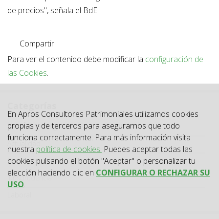
de precios", señala el BdE.
Compartir:
Para ver el contenido debe modificar la
configuración de
las Cookies
.
Categorías
En Apros Consultores Patrimoniales utilizamos cookies
Categoría
propias y de terceros para asegurarnos que todo
Todas las categorías
funciona correctamente. Para más información visita
Actualidad
nuestra
política de cookies.
Puedes aceptar todas las
cookies pulsando el botón "Aceptar" o personalizar tu
Circulares
elección haciendo clic en
CONFIGURAR O RECHAZAR SU
Jurisprudencia
USO
.
Laboral