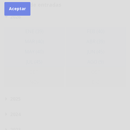
Histórico de entradas
Aceptar
2026
ENE (39)
FEB (40)
MAR (40)
ABR (39)
MAY (40)
JUN (45)
JUL (45)
AGO (9)
SEP
OCT
NOV
DIC
2025
2024
2023