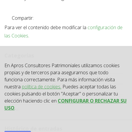
Compartir:
Para ver el contenido debe modificar la
configuración de
las Cookies
.
Categorías
En Apros Consultores Patrimoniales utilizamos cookies
Categoría
Todas las categorías
propias y de terceros para asegurarnos que todo
Actualidad
funciona correctamente. Para más información visita
nuestra
política de cookies.
Puedes aceptar todas las
Circulares
cookies pulsando el botón "Aceptar" o personalizar tu
Jurisprudencia
elección haciendo clic en
CONFIGURAR O RECHAZAR SU
USO
.
Laboral
Histórico de entradas