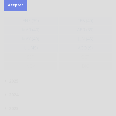
Aceptar
2026
ENE (39)
FEB (40)
MAR (40)
ABR (39)
MAY (40)
JUN (45)
JUL (45)
AGO (9)
SEP
OCT
NOV
DIC
2025
2024
2023